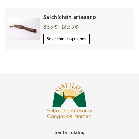
Salchichón artesano
8,56
€
-
16,53
€
Rango
de
precios:
Seleccionar opciones
desde
8,56 €
hasta
16,53 €
Santa Eulalia,